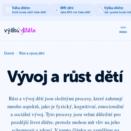
Váha dítěte
BMI dětí
Výška dítěte
Kolik bude vážit Vaše dítě?
Jaké BMI má Vaše dítě?
Jak vysoké bude Vaš
MENU
Domů
Růst a vývoj dětí
Vývoj a růst dětí
Růst a vývoj dětí jsou složitými procesy, které zahrnují
mnoho aspektů, jako je fyzický, kognitivní, emocionální
a sociální vývoj. Tyto procesy jsou velmi důležité pro
pozdější život dítěte, protože mohou mít vliv na jeho
schopnosti a zdraví. V tomto článku se zaměříme na