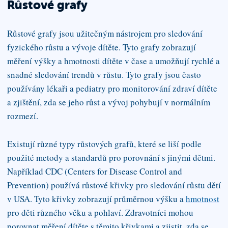
Růstové grafy
Růstové grafy jsou užitečným nástrojem pro sledování
fyzického růstu a vývoje dítěte. Tyto grafy zobrazují
měření výšky a hmotnosti dítěte v čase a umožňují rychlé a
snadné sledování trendů v růstu. Tyto grafy jsou často
používány lékaři a pediatry pro monitorování zdraví dítěte
a zjištění, zda se jeho růst a vývoj pohybují v normálním
rozmezí.
Existují různé typy růstových grafů, které se liší podle
použité metody a standardů pro porovnání s jinými dětmi.
Například CDC (Centers for Disease Control and
Prevention) používá růstové křivky pro sledování růstu dětí
v USA. Tyto křivky zobrazují průměrnou výšku a
hmotnost
pro děti různého věku a pohlaví. Zdravotníci mohou
porovnat měření dítěte s těmito křivkami a zjistit, zda se