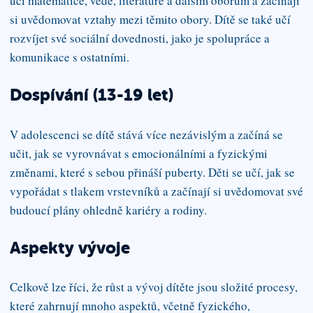
učí matematice, vědě, literatuře a dalším oborům a začínají
si uvědomovat vztahy mezi těmito obory. Dítě se také učí
rozvíjet své sociální dovednosti, jako je spolupráce a
komunikace s ostatními.
Dospívání (13-19 let)
V adolescenci se dítě stává více nezávislým a začíná se
učit, jak se vyrovnávat s emocionálními a fyzickými
změnami, které s sebou přináší puberty. Děti se učí, jak se
vypořádat s tlakem vrstevníků a začínají si uvědomovat své
budoucí plány ohledně kariéry a rodiny.
Aspekty vývoje
Celkově lze říci, že růst a vývoj dítěte jsou složité procesy,
které zahrnují mnoho aspektů, včetně fyzického,