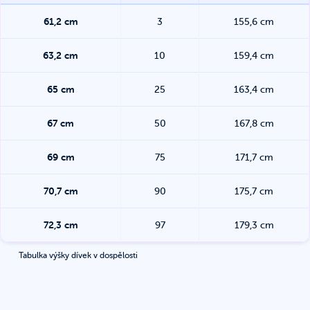
61,2
cm
3
155,6
cm
63,2
cm
10
159,4
cm
65
cm
25
163,4
cm
67
cm
50
167,8
cm
69
cm
75
171,7
cm
70,7
cm
90
175,7
cm
72,3
cm
97
179,3
cm
Tabulka výšky dívek v dospělosti