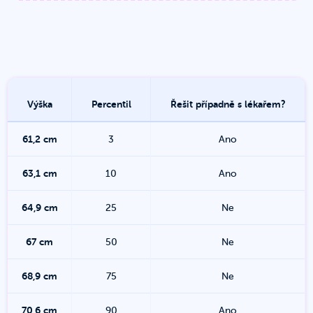
Výška
Percentil
Řešit případně s lékařem?
61,2
cm
3
Ano
63,1
cm
10
Ano
64,9
cm
25
Ne
67
cm
50
Ne
68,9
cm
75
Ne
70,6
cm
90
Ano