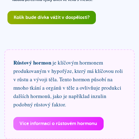
Kolik bude dívka vážit v dospělosti?
Růstový hormon
je klíčovým hormonem
produkovaným v hypofýze, který má klíčovou roli
v růstu a vývoji těla. Tento hormon působí na
mnoho tkání a orgánů v těle a ovlivňuje produkci
dalších hormonů, jako je například inzulin
podobný růstový faktor.
Více informací o růstovém hormonu