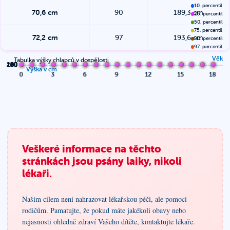
10. percentil
70,6
cm
90
189,3
cm
25. percentil
50. percentil
75. percentil
72,2
cm
97
193,6
cm
90. percentil
97. percentil
Věk
Tabulka výšky chlapců v dospělosti
200
100
120
140
160
180
60
80
Výška v cm
0
3
6
9
12
15
18
Veškeré informace na těchto
stránkách jsou psány laiky, nikoli
lékaři.
Našim cílem není nahrazovat lékařskou péči, ale pomoci
rodičům. Pamatujte, že pokud máte jakékoli obavy nebo
nejasnosti ohledně zdraví Vašeho dítěte, kontaktujte lékaře.