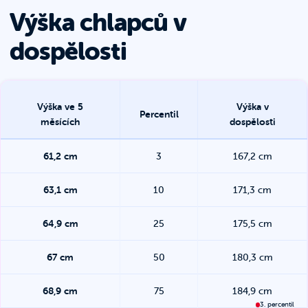
Výška chlapců v
dospělosti
Výška
ve 5
Výška v
Percentil
měsících
dospělosti
61,2
cm
3
167,2
cm
63,1
cm
10
171,3
cm
64,9
cm
25
175,5
cm
67
cm
50
180,3
cm
68,9
cm
75
184,9
cm
3. percentil