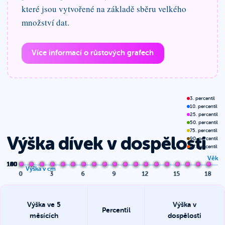
které jsou vytvořené na základě sběru velkého
množství dat.
Více informací o růstových grafech
3. percentil
10. percentil
25. percentil
50. percentil
75. percentil
Výška dívek v dospělosti
90. percentil
97. percentil
Věk
100
120
140
160
180
60
80
Výška v cm
0
3
6
9
12
15
18
Výška
ve 5
Výška v
Percentil
měsících
dospělosti