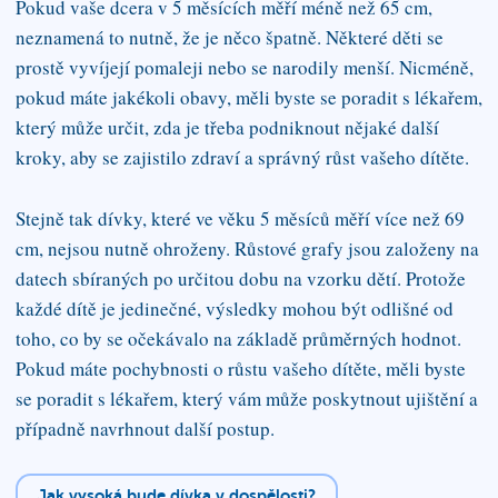
Pokud vaše dcera v 5 měsících měří méně než 65 cm,
neznamená to nutně, že je něco špatně. Některé děti se
prostě vyvíjejí pomaleji nebo se narodily menší. Nicméně,
pokud máte jakékoli obavy, měli byste se poradit s lékařem,
který může určit, zda je třeba podniknout nějaké další
kroky, aby se zajistilo zdraví a správný růst vašeho dítěte.
Stejně tak dívky, které ve věku 5 měsíců měří více než 69
cm, nejsou nutně ohroženy. Růstové grafy jsou založeny na
datech sbíraných po určitou dobu na vzorku dětí. Protože
každé dítě je jedinečné, výsledky mohou být odlišné od
toho, co by se očekávalo na základě průměrných hodnot.
Pokud máte pochybnosti o růstu vašeho dítěte, měli byste
se poradit s lékařem, který vám může poskytnout ujištění a
případně navrhnout další postup.
Jak vysoká bude dívka v dospělosti?