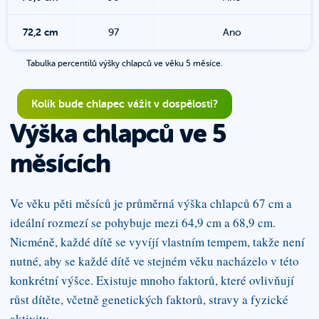
72,2
cm
97
Ano
Tabulka percentilů výšky chlapců ve věku 5 měsíce.
Kolik bude chlapec vážit v dospělosti?
Výška chlapců
ve 5
měsících
Ve věku pěti měsíců je průměrná výška chlapců 67 cm a
ideální rozmezí se pohybuje mezi 64,9 cm a 68,9 cm.
Nicméně, každé dítě se vyvíjí vlastním tempem, takže není
nutné, aby se každé dítě ve stejném věku nacházelo v této
konkrétní výšce. Existuje mnoho faktorů, které ovlivňují
růst dítěte, včetně genetických faktorů, stravy a fyzické
aktivity.