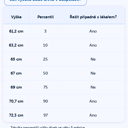
Výška
Percentil
Řešit případně s lékařem?
61,2
cm
3
Ano
63,2
cm
10
Ano
65
cm
25
Ne
67
cm
50
Ne
69
cm
75
Ne
70,7
cm
90
Ano
72,3
cm
97
Ano
Tabulka percentilů výšky dívek ve věku 5 měsíce.