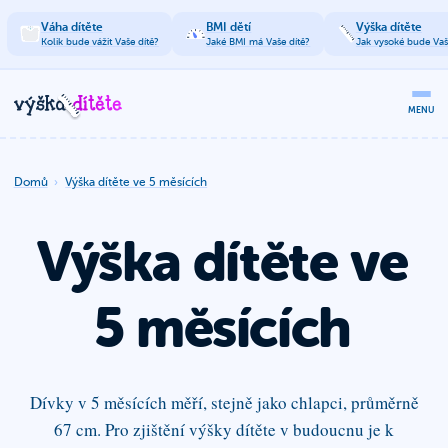
Váha dítěte
BMI dětí
Výška dítěte
Kolik bude vážit Vaše dítě?
Jaké BMI má Vaše dítě?
Jak vysoké bude Vaš
MENU
Domů
Výška dítěte ve 5 měsících
Výška dítěte
ve
5 měsících
Dívky v 5 měsících měří, stejně jako chlapci, průměrně
67 cm. Pro zjištění výšky dítěte v budoucnu je k